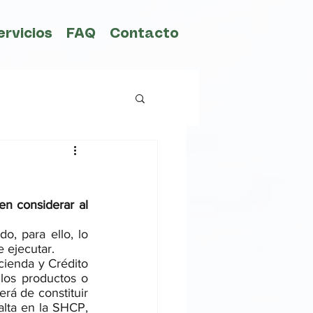
ervicios
FAQ
Contacto
n considerar al 
o, para ello, lo 
 ejecutar. 
cienda y Crédito 
los productos o 
rá de constituir 
lta en la SHCP, 