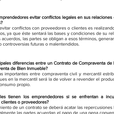
rendedores evitar conflictos legales en sus relaciones 
s?
vitar conflictos con proveedores o clientes es realizando
os, ya que éste sentará las bases y condiciones de su rel
 acuerdos, las partes se obligan a esos términos, generan
o controversias futuras o malentendidos.
cipales diferencias entre un Contrato de Compraventa de 
enta de Bien Inmueble?
s importantes entre compraventa civil y mercantil estriba
es en la mercantil será la de volver a revender el produ
 consumo propio.
les tienen los emprendedores si se enfrentan a incu
e clientes o proveedores?
iento de un contrato se deberá acatar las repercusiones l
lmente las partes acuerdan el pago de una pena convenc