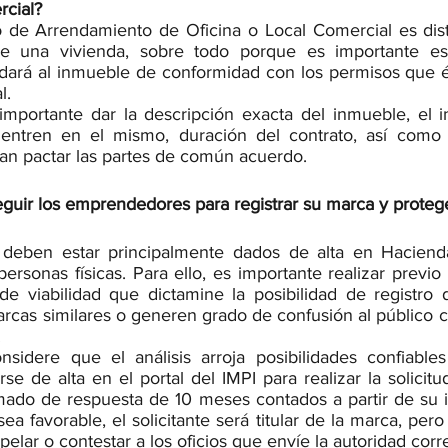
rcial?
 de Arrendamiento de Oficina o Local Comercial es disti
e una vivienda, sobre todo porque es importante est
 dará al inmueble de conformidad con los permisos que é
l. 
mportante dar la descripción exacta del inmueble, el in
ntren en el mismo, duración del contrato, así como l
an pactar las partes de común acuerdo.
uir los emprendedores para registrar su marca y proteg
deben estar principalmente dados de alta en Haciend
rsonas físicas. Para ello, es importante realizar previo a
s de viabilidad que dictamine la posibilidad de registro
arcas similares o generen grado de confusión al público c
.
idere que el análisis arroja posibilidades confiables 
se de alta en el portal del IMPI para realizar la solicitud 
mado de respuesta de 10 meses contados a partir de su i
ea favorable, el solicitante será titular de la marca, per
pelar o contestar a los oficios que envíe la autoridad cor